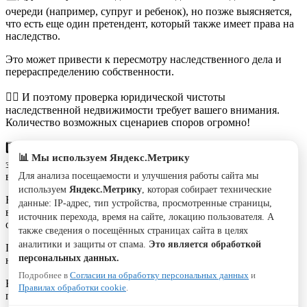
очереди (например, супруг и ребенок), но позже выясняется,
что есть еще один претендент, который также имеет права на
наследство.
Это может привести к пересмотру наследственного дела и
перераспределению собственности.
👉🏻 И поэтому проверка юридической чистоты
наследственной недвижимости требует вашего внимания.
Количество возможных сценариев споров огромно!
3️⃣Еще один риск — просьба продавца указать в договоре
📊 Мы используем Яндекс.Метрику
заниженную стоимость объекта, чтобы уменьшить налоговые
выплаты.
Для анализа посещаемости и улучшения работы сайта мы
используем
Яндекс.Метрику
, которая собирает технические
В случае аннулирования сделки из-за наследственных споров
данные: IP-адрес, тип устройства, просмотренные страницы,
вернуть всю сумму, переданную наличными, может быть
источник перехода, время на сайте, локацию пользователя. А
очень сложно.
также сведения о посещённых страницах сайта в целях
аналитики и защиты от спама.
Это является обработкой
Поэтому, для безопасности в таких сделок лучше обратиться к
персональных данных.
юристу.
Подробнее в
Согласии на обработку персональных данных
и
Юридические услуги в Республике Крым. Юридическая
Правилах обработки cookie
.
помощь.